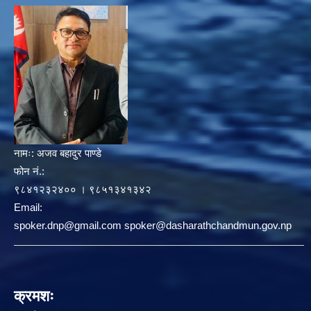
नामः:
अजव बहादुर पाण्डे
फोन नं.:
९८४१२३२४०० । ९८५१३४१३४२
Email:
spoker.dnp@gmail.com spoker@dasharathchandmun.gov.np
क्रमशः