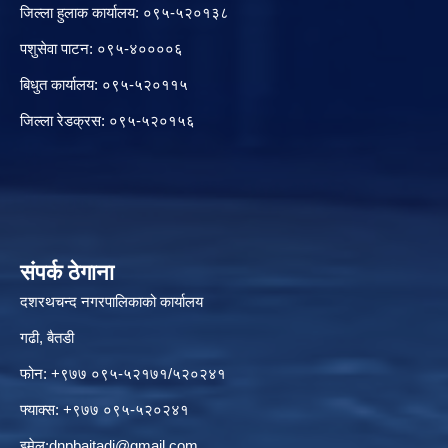
जिल्ला हुलाक कार्यालय: ०९५-५२०१३८
पशुसेवा पाटन: ०९५-४००००६
बिधुत कार्यालय: ०९५-५२०११५
जिल्ला रेडक्रस: ०९५-५२०१५६
संपर्क ठेगाना
दशरथचन्द नगरपालिकाको कार्यालय
गढी, बैतडी
फोन: +९७७ ०९५-५२१७१/५२०२४१
फ्याक्स: +९७७ ०९५-५२०२४१
इमेल:
dnpbaitadi@gmail.com