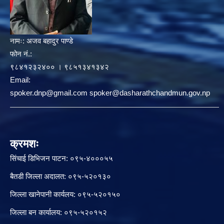
नामः:
अजव बहादुर पाण्डे
फोन नं.:
९८४१२३२४०० । ९८५१३४१३४२
Email:
spoker.dnp@gmail.com spoker@dasharathchandmun.gov.np
क्रमशः
सिंचाई डिभिजन पाटन: ०९५-४०००५५
बैतडी जिल्ला अदालत: ०९५-५२०१३०
जिल्ला खानेपानी कार्यलय: ०९५-५२०१५०
जिल्ला बन कार्यालय: ०९५-५२०१५२