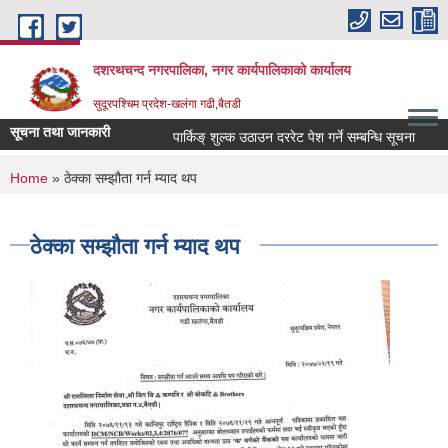
Skip to main content
दशरथचन्द नगरपालिका, नगर कार्यपालिकाको कार्यालय
सुदूरपश्चिम प्रदेश-खलंगा गढी,बैतडी
सूचना तथा जानकारी
पार्किङ् शुल्क उठाउन दररेट पेश गर्ने सम्बन्धि सूचना
स
You are here
Home
» ठेक्का सम्झौता गर्न म्याद थप
ठेक्का सम्झौता गर्न म्याद थप