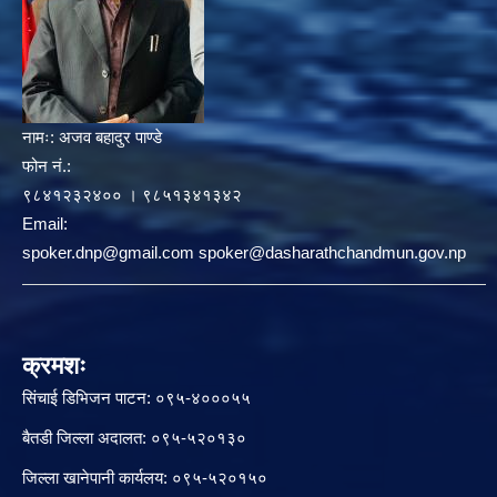
नामः:
अजव बहादुर पाण्डे
फोन नं.:
९८४१२३२४०० । ९८५१३४१३४२
Email:
spoker.dnp@gmail.com spoker@dasharathchandmun.gov.np
क्रमशः
सिंचाई डिभिजन पाटन: ०९५-४०००५५
बैतडी जिल्ला अदालत: ०९५-५२०१३०
जिल्ला खानेपानी कार्यलय: ०९५-५२०१५०