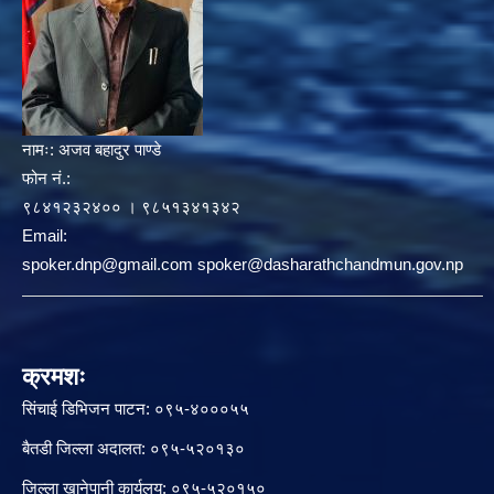
नामः:
अजव बहादुर पाण्डे
फोन नं.:
९८४१२३२४०० । ९८५१३४१३४२
Email:
spoker.dnp@gmail.com spoker@dasharathchandmun.gov.np
क्रमशः
सिंचाई डिभिजन पाटन: ०९५-४०००५५
बैतडी जिल्ला अदालत: ०९५-५२०१३०
जिल्ला खानेपानी कार्यलय: ०९५-५२०१५०