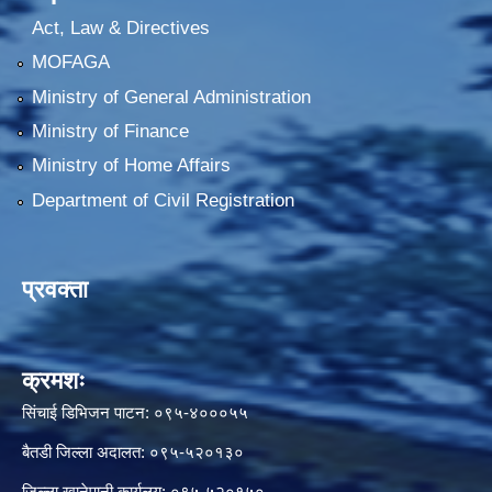
Act, Law & Directives
MOFAGA
Ministry of General Administration
Ministry of Finance
Ministry of Home Affairs
Department of Civil Registration
प्रवक्ता
क्रमशः
सिंचाई डिभिजन पाटन: ०९५-४०००५५
बैतडी जिल्ला अदालत: ०९५-५२०१३०
जिल्ला खानेपानी कार्यलय: ०९५-५२०१५०