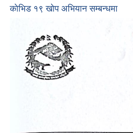
काेभिड १९ खाेप अभियान सम्बन्धमा