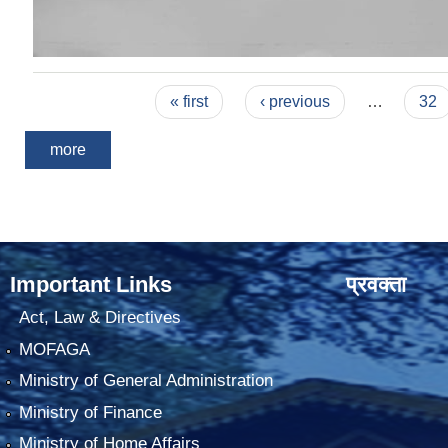
Pages
« first
‹ previous
…
32
more
Important Links
प्रवक्ता
Act, Law & Directives
MOFAGA
Ministry of General Administration
Ministry of Finance
Ministry of Home Affairs