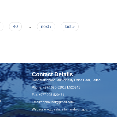
40
…
next ›
last »
Contact Details
Dasharathchand Municipality Office Gadi, Baitadi
Phone: +977 095-520171/520241
Fax: +977 095-520471
५०
Email:
dnpbaitadi@gmail.com
Website:
www.dasharathchandmun.gov.np