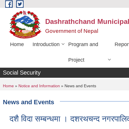
Skip to main content
Dashrathchand Municipal
Government of Nepal
Home
Introduction
Program and
Repor
Project
Social Security
You are here
Home
»
Notice and Information
» News and Events
News and Events
दशै विदा सम्बन्धमा । दशरथचन्द नगरपालिक