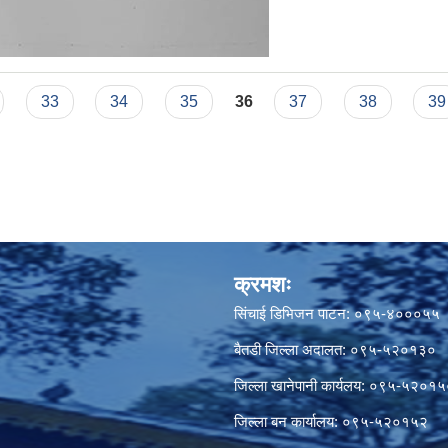
33
34
35
36
37
38
39
क्रमशः
सिंचाई डिभिजन पाटन: ०९५-४०००५५
बैतडी जिल्ला अदालत: ०९५-५२०१३०
जिल्ला खानेपानी कार्यलय: ०९५-५२०१
जिल्ला बन कार्यालय: ०९५-५२०१५२